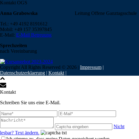
Kontakt OGS
Anna Grabowska
Leitung Offene Ganztagsschule
Tel.: +49 4192 8191612
Mobil: +49 157 35397845
E-Mail:
E-Mail Betreuung
Sprechzeiten
nach Vereinbarung
Copyright All Rights Reserved ©
2026
|
Impressum
|
Datenschutzerklaerung
|
Kontakt
|
Kontakt
Schreiben Sie uns eine E-Mail.
Nicht
lesbar? Text ändern.
Ich stimme zu, dass meine Daten gespeichert werden.