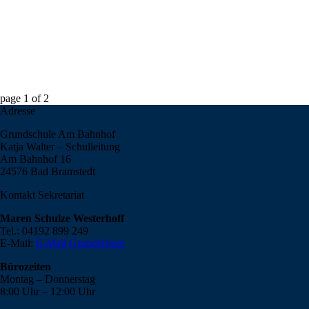
page
1
of
2
Adresse
Grundschule Am Bahnhof
Katja Walter – Schulleitung
Am Bahnhof 16
24576 Bad Bramstedt
Kontakt Sekretariat
Maren Schulze Westerhoff
Tel.: 04192 899 249
E-Mail:
E-Mail Grundschule
Bürozeiten
Montag – Donnerstag
8:00 Uhr – 12:00 Uhr