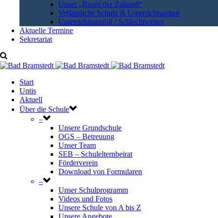
Unser „Raum der Zukunft“
Verlässliche Schule & Unterrichtszeiten
Unterrichtsausfall / Schlechtwetter
Aktuelle Termine
Sekretariat
Start
Untis
Aktuell
Über die Schule
–
Unsere Grundschule
OGS – Betreuung
Unser Team
SEB – Schulelternbeirat
Förderverein
Download von Formularen
–
Unser Schulprogramm
Videos und Fotos
Unsere Schule von A bis Z
Unsere Angebote