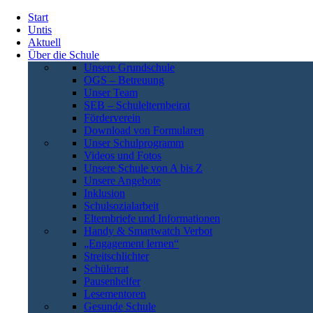
Start
Untis
Aktuell
Über die Schule
Unsere Grundschule
OGS – Betreuung
Unser Team
SEB – Schulelternbeirat
Förderverein
Download von Formularen
Unser Schulprogramm
Videos und Fotos
Unsere Schule von A bis Z
Unsere Angebote
Inklusion
Schulsozialarbeit
Elternbriefe und Informationen
Handy & Smartwatch Verbot
„Engagement lernen“
Streitschlichter
Schülerrat
Pausenhelfer
Lesementoren
Gesunde Schule