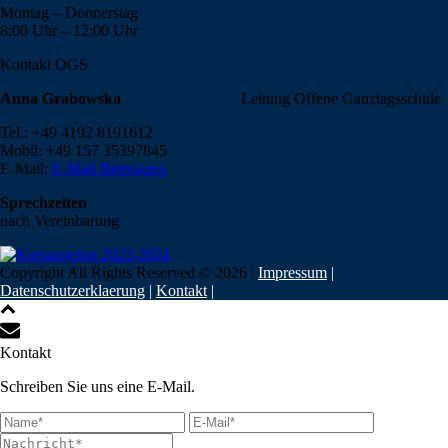
Montag – Donnerstag
8:00 Uhr – 12:00 Uhr
Kontakt OGS
Anna Grabowska
Leitung Offene Ganztagsschule
Tel.: +49 4192 8191612
Mobil: +49 157 35397845
E-Mail:
E-Mail Betreuung
Sprechzeiten
nach Vereinbarung
Copyright All Rights Reserved ©
2026
|
Impressum
|
Datenschutzerklaerung
|
Kontakt
|
Kontakt
Schreiben Sie uns eine E-Mail.