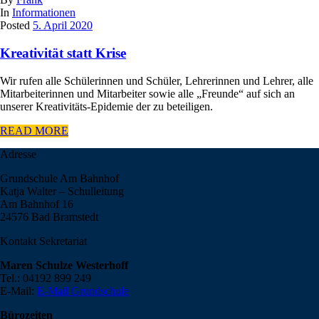
In
Informationen
Posted
5. April 2020
Kreativität statt Krise
Wir rufen alle Schülerinnen und Schüler, Lehrerinnen und Lehrer, alle
Mitarbeiterinnen und Mitarbeiter sowie alle „Freunde“ auf sich an
unserer Kreativitäts-Epidemie der zu beteiligen.
READ MORE
Adresse
Grundschule Am Bahnhof
Katja Walter – Schulleitung
Am Bahnhof 16
24576 Bad Bramstedt
Kontakt Sekretariat
Maren Schulze Westerhoff
Tel.: 04192 899 249
E-Mail:
E-Mail Grundschule
Bürozeiten