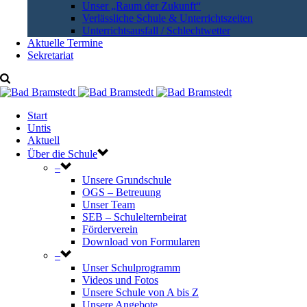
Unser „Raum der Zukunft“
Verlässliche Schule & Unterrichtszeiten
Unterrichtsausfall / Schlechtwetter
Aktuelle Termine
Sekretariat
Start
Untis
Aktuell
Über die Schule
–
Unsere Grundschule
OGS – Betreuung
Unser Team
SEB – Schulelternbeirat
Förderverein
Download von Formularen
–
Unser Schulprogramm
Videos und Fotos
Unsere Schule von A bis Z
Unsere Angebote