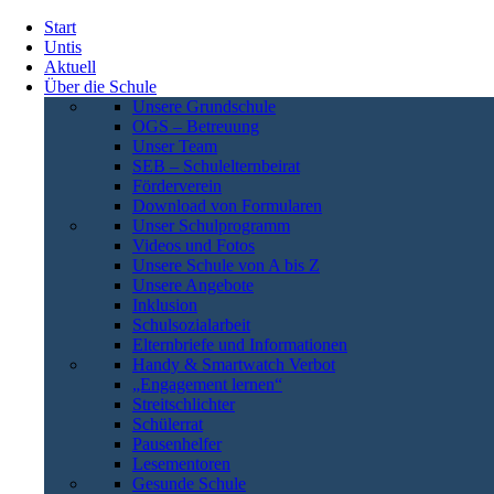
Start
Untis
Aktuell
Über die Schule
Unsere Grundschule
OGS – Betreuung
Unser Team
SEB – Schulelternbeirat
Förderverein
Download von Formularen
Unser Schulprogramm
Videos und Fotos
Unsere Schule von A bis Z
Unsere Angebote
Inklusion
Schulsozialarbeit
Elternbriefe und Informationen
Handy & Smartwatch Verbot
„Engagement lernen“
Streitschlichter
Schülerrat
Pausenhelfer
Lesementoren
Gesunde Schule