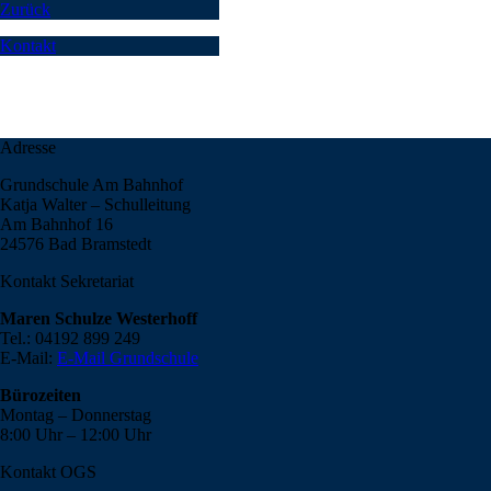
Zurück
Kontakt
Adresse
Grundschule Am Bahnhof
Katja Walter – Schulleitung
Am Bahnhof 16
24576 Bad Bramstedt
Kontakt Sekretariat
Maren Schulze Westerhoff
Tel.: 04192 899 249
E-Mail:
E-Mail Grundschule
Bürozeiten
Montag – Donnerstag
8:00 Uhr – 12:00 Uhr
Kontakt OGS