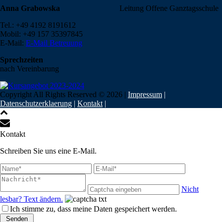
Anna Grabowska
Leitung Offene Ganztagsschule
Tel.: +49 4192 8191612
Mobil: +49 157 35397845
E-Mail:
E-Mail Betreuung
Sprechzeiten
nach Vereinbarung
Copyright All Rights Reserved ©
2026
|
Impressum
|
Datenschutzerklaerung
|
Kontakt
|
Kontakt
Schreiben Sie uns eine E-Mail.
Nicht
lesbar? Text ändern.
Ich stimme zu, dass meine Daten gespeichert werden.
Senden