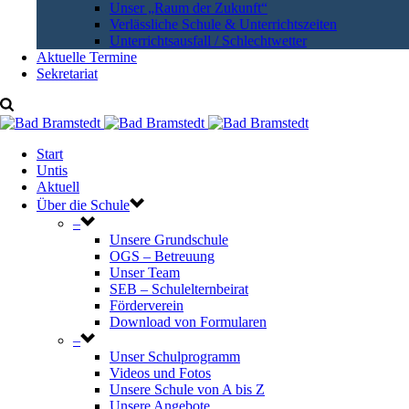
Unser „Raum der Zukunft“
Verlässliche Schule & Unterrichtszeiten
Unterrichtsausfall / Schlechtwetter
Aktuelle Termine
Sekretariat
Start
Untis
Aktuell
Über die Schule
–
Unsere Grundschule
OGS – Betreuung
Unser Team
SEB – Schulelternbeirat
Förderverein
Download von Formularen
–
Unser Schulprogramm
Videos und Fotos
Unsere Schule von A bis Z
Unsere Angebote