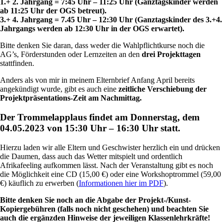
1.+ 2. Jahrgang = 7:45 Uhr – 11:25 Uhr (Ganztagskinder werden
ab 11:25 Uhr der OGS betreut).
3.+ 4. Jahrgang = 7.45 Uhr – 12:30 Uhr (Ganztagskinder des 3.+4.
Jahrgangs werden ab 12:30 Uhr in der OGS erwartet).
Bitte denken Sie daran, dass weder die Wahlpflichtkurse noch die
AG’s, Förderstunden oder Lernzeiten an den
drei Projekttagen
stattfinden.
Anders als von mir in meinem Elternbrief Anfang April bereits
angekündigt wurde, gibt es auch eine
zeitliche Verschiebung der
Projektpräsentations-Zeit am Nachmittag.
Der Trommelapplaus findet am
Donnerstag, dem
04.05.2023 von 15:30 Uhr – 16:30 Uhr statt.
Hierzu laden wir alle Eltern und Geschwister herzlich ein und drücken
die Daumen, dass auch das Wetter mitspielt und ordentlich
Afrikafeeling aufkommen lässt. Nach der Veranstaltung gibt es noch
die Möglichkeit eine CD (15,00 €) oder eine Workshoptrommel (59,00
€) käuflich zu erwerben (
Informationen hier im PDF
).
Bitte denken Sie noch an die Abgabe der Projekt-/Kunst-
Kopiergebühren (falls noch nicht geschehen) und beachten Sie
auch die ergänzden Hinweise der jeweiligen Klassenlehrkräfte!