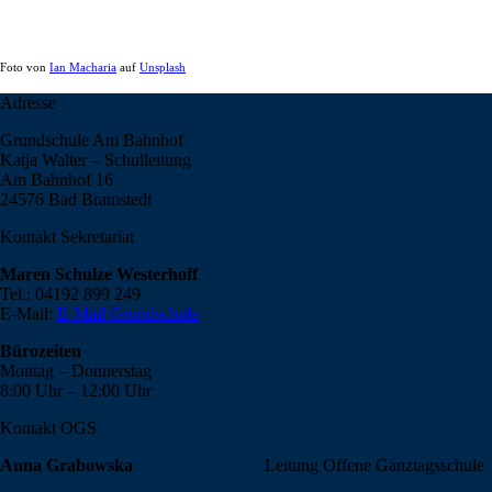
Foto von
Ian Macharia
auf
Unsplash
Adresse
Grundschule Am Bahnhof
Katja Walter – Schulleitung
Am Bahnhof 16
24576 Bad Bramstedt
Kontakt Sekretariat
Maren Schulze Westerhoff
Tel.: 04192 899 249
E-Mail:
E-Mail Grundschule
Bürozeiten
Montag – Donnerstag
8:00 Uhr – 12:00 Uhr
Kontakt OGS
Anna Grabowska
Leitung Offene Ganztagsschule