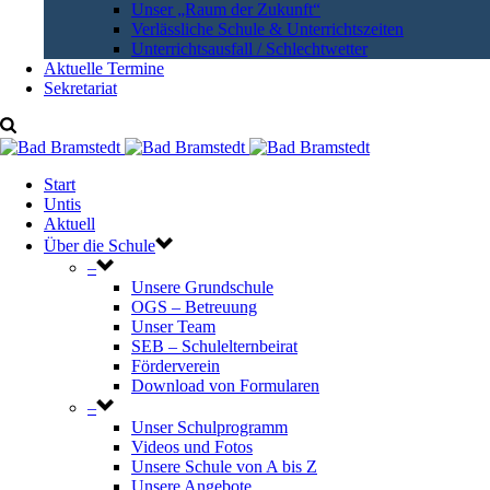
Unser „Raum der Zukunft“
Verlässliche Schule & Unterrichtszeiten
Unterrichtsausfall / Schlechtwetter
Aktuelle Termine
Sekretariat
Start
Untis
Aktuell
Über die Schule
–
Unsere Grundschule
OGS – Betreuung
Unser Team
SEB – Schulelternbeirat
Förderverein
Download von Formularen
–
Unser Schulprogramm
Videos und Fotos
Unsere Schule von A bis Z
Unsere Angebote