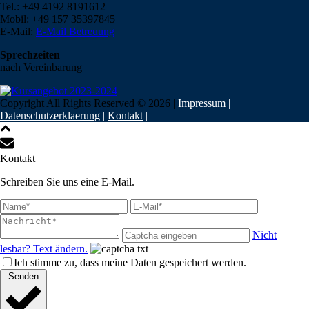
Tel.: +49 4192 8191612
Mobil: +49 157 35397845
E-Mail:
E-Mail Betreuung
Sprechzeiten
nach Vereinbarung
Copyright All Rights Reserved ©
2026
|
Impressum
|
Datenschutzerklaerung
|
Kontakt
|
Kontakt
Schreiben Sie uns eine E-Mail.
Nicht
lesbar? Text ändern.
Ich stimme zu, dass meine Daten gespeichert werden.
Senden