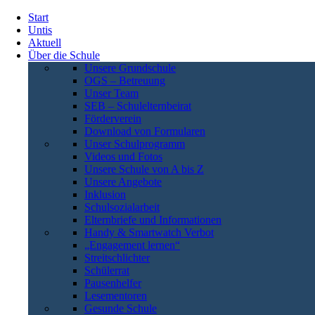
Start
Untis
Aktuell
Über die Schule
Unsere Grundschule
OGS – Betreuung
Unser Team
SEB – Schulelternbeirat
Förderverein
Download von Formularen
Unser Schulprogramm
Videos und Fotos
Unsere Schule von A bis Z
Unsere Angebote
Inklusion
Schulsozialarbeit
Elternbriefe und Informationen
Handy & Smartwatch Verbot
„Engagement lernen“
Streitschlichter
Schülerrat
Pausenhelfer
Lesementoren
Gesunde Schule